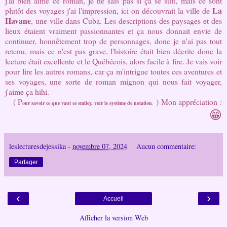
j'ai bien aimé ce roman, je ne sais pas si ça se suit, mais ce sont
La
plutôt des voyages j'ai l'impression, ici on découvrait la ville de
Havane
, une ville dans Cuba. Les descriptions des paysages et des
lieux étaient vraiment passionnantes et ça nous donnait envie de
continuer, honnêtement trop de personnages, donc je n'ai pas tout
retenu, mais ce n'est pas grave, l'histoire était bien décrite donc la
lecture était excellente et le Québécois, alors facile à lire. Je vais voir
pour lire les autres romans, car ça m'intrigue toutes ces aventures et
ses voyages, une sorte de roman mignon qui nous fait voyager,
j'aime ça hihi.
( P
)
Mon ap
préciation
:
our savoir ce que vaut ce smiley, voir le système de notation
.
😁
leslecturesdejessika
-
novembre 07, 2024
Aucun commentaire:
Partager
‹
›
Accueil
Afficher la version Web