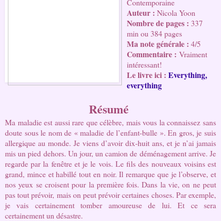
Contemporaine 
Auteur : 
Nicola Yoon
Nombre de pages 
: 
337 
min ou 384 pages
Ma note générale :
4/5
Commentaire :
Vraiment
intéressant!
Le livre ici : 
Everything, 
everything
Résumé
Ma maladie est aussi rare que célèbre, mais vous la connaissez sans 
doute sous le nom de « maladie de l’enfant-bulle ». En gros, je suis 
allergique au monde. Je viens d’avoir dix-huit ans, et je n’ai jamais 
mis un pied dehors. Un jour, un camion de déménagement arrive. Je 
regarde par la fenêtre et je le vois. Le fils des nouveaux voisins est 
grand, mince et habillé tout en noir. Il remarque que je l’observe, et 
nos yeux se croisent pour la première fois. Dans la vie, on ne peut 
pas tout prévoir, mais on peut prévoir certaines choses. Par exemple, 
je vais certainement tomber amoureuse de lui. Et ce sera 
certainement un désastre.