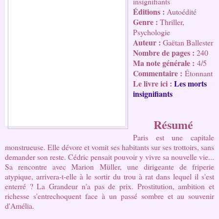
insignifiants
Éditions : 
Autoédité
Genre :
 Thriller, 
Psychologie
Auteur : 
Gaëtan Ballester
Nombre de pages 
: 
240
Ma note générale :
4/5
Commentaire :
Étonnant
Le livre ici : 
Les morts 
insignifiants 
Résumé
Paris est une capitale 
monstrueuse. Elle dévore et vomit ses habitants sur ses trottoirs, sans 
demander son reste. Cédric pensait pouvoir y vivre sa nouvelle vie... 
Sa rencontre avec Marion Müller, une dirigeante de friperie 
atypique, arrivera-t-elle à le sortir du trou à rat dans lequel il s'est 
enterré ? La Grandeur n'a pas de prix. Prostitution, ambition et 
richesse s'entrechoquent face à un passé sombre et au souvenir 
d'Amélia.