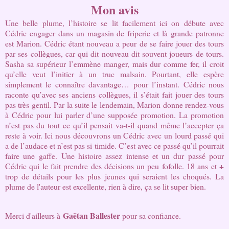
Mon avis
Une belle plume, l’histoire se lit facilement ici on débute avec 
Cédric engager dans un magasin de friperie et là grande patronne 
est Marion. Cédric étant nouveau a peur de se faire jouer des tours 
par ses collègues, car qui dit nouveau dit souvent joueurs de tours. 
Sasha sa supérieur l’emmène manger, mais dur comme fer, il croit 
qu’elle veut l’initier à un truc malsain. Pourtant, elle espère 
simplement le connaître davantage… pour l’instant. Cédric nous 
raconte qu’avec ses anciens collègues, il s’était fait jouer des tours 
pas très gentil. Par la suite le lendemain, Marion donne rendez-vous 
à Cédric pour lui parler d’une supposée promotion. La promotion 
n’est pas du tout ce qu’il pensait va-t-il quand même l’accepter ça 
reste à voir. Ici nous découvrons un Cédric avec un lourd passé qui 
a de l’audace et n’est pas si timide. C’est avec ce passé qu’il pourrait 
faire une gaffe. Une histoire assez intense et un dur passé pour 
Cédric qui le fait prendre des décisions un peu fofolle. 18 ans et + 
trop de détails pour les plus jeunes qui seraient les choqués. La 
plume de l'auteur est excellente, rien à dire, ça se lit super bien.
Gaëtan Ballester 
Merci d'ailleurs à
pour sa confiance.