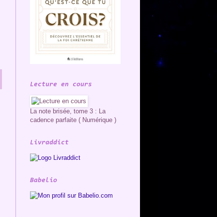
Lecture en cours
La note brisée, tome 3 : La
cadence parfaite ( Numérique )
Livraddict
Babelio