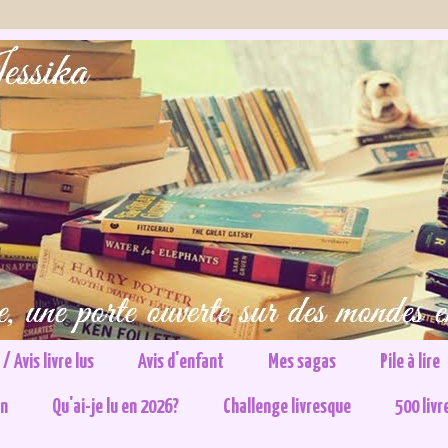
/ Avis livre lus
Avis d'enfant
Mes sagas
Pile à lire
on
Qu'ai-je lu en 2026?
Challenge livresque
500 livr