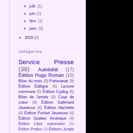
►
juill.
(1)
►
juin
(1)
►
févr.
(1)
►
janv.
(2)
►
2019
(2)
Catégories
Service Presse
(38)
Autoédité
(17)
Édition Hugo Roman
(10)
Bilan du mois
(9)
Partenariat
(9)
Édition Édiligne
(6)
Lecture
commune
(5)
Édition Cyplog
(5)
Bilan de l'année
(4)
Coup de
coeur
(4)
Édition Gallimard
Jeunesse
(4)
Édition Hachette
(4)
Édition Pocket Jeunesse
(4)
Édition Québec Amérique
(4)
Édition Libre expression
(3)
Édition Pratico
(3)
Éditions Jungle