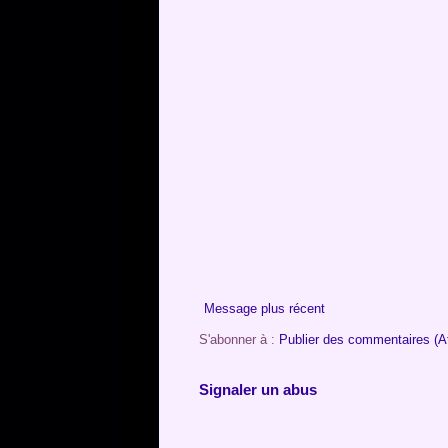
Message plus récent
S'abonner à :
Publier des commentaires (A
Signaler un abus