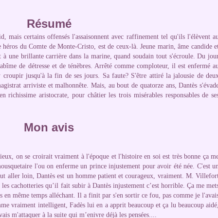
Résumé
, mais certains offensés l'assaisonnent avec raffinement tel qu'ils l'élèvent a
 héros du Comte de Monte-Cristo, est de ceux-là. Jeune marin, âme candide e
 à une brillante carrière dans la marine, quand soudain tout s'écroule. Du jou
n abîme de détresse et de ténèbres. Arrêté comme comploteur, il est enfermé a
 croupir jusqu'à la fin de ses jours. Sa faute? S'être attiré la jalousie de deu
gistrat arriviste et malhonnête. Mais, au bout de quatorze ans, Dantès s'évad
 richissime aristocrate, pour châtier les trois misérables responsables de se
Mon avis
eux, on se croirait vraiment à l'époque et l'histoire en soi est très bonne ça m
 mousquetaire l'ou on enferme un prince injustement pour avoir été née. C'est u
ut aller loin, Dantès est un homme patient et courageux, vraiment.
M. Villefort
 les 
cachotteries
 qu’il fait subir à Dantès injustement c’est horrible. Ça me mets
 en même temps alléchant. Il a finit par s'en sortir ce fou, pas comme je l'avais
e vraiment intelligent, Fadès lui en a apprit beaucoup et ça lu beaucoup aidé,
vais m'attaquer à la suite qui m’enivre déjà les pensées....