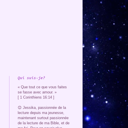
Qui suis-je?
« Que tout ce que vous faites
se fasse avec amour. »
[ 1 Corinthiens 16:14 ]
😊 Jessika, passionnée de la
lecture depuis ma jeunesse,
maintenant surtout passionnée
de la lecture de ma Bible, et de