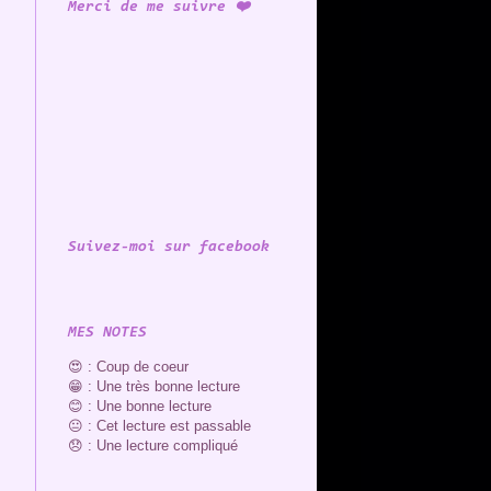
Merci de me suivre ❤️
Suivez-moi sur facebook
MES NOTES
😍 : Coup de coeur
😁 : Une très bonne lecture
😊 : Une bonne lecture
😐 : Cet lecture est passable
😞 : Une lecture compliqué