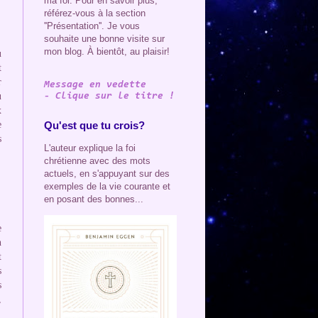
ma foi. Pour en savoir plus,
référez-vous à la section
''Présentation''. Je vous
souhaite une bonne visite sur
mon blog. À bientôt, au plaisir!
u
t
r
Message en vedette
u
- Clique sur le titre !
x
e
Qu'est que tu crois?
s
L'auteur explique la foi
chrétienne avec des mots
actuels, en s'appuyant sur des
exemples de la vie courante et
en posant des bonnes...
e
n
 
 
 
 