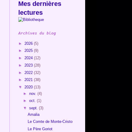
Mes dernières
lectures
Archives du blog
►
2026
(5)
►
2025
(9)
►
2024
(12)
►
2023
(28)
►
2022
(32)
►
2021
(38)
▼
2020
(13)
►
nov.
(4)
►
oct.
(1)
▼
sept.
(3)
Amalia
Le Comte de Monte-Cristo
Le Père Goriot