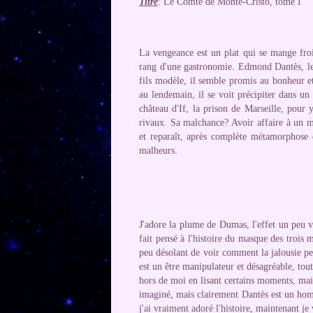
Titre
: Le Comte de Monte-Cristo, tome I
La vengeance est un plat qui se mange froid
rang d'une gastronomie. Edmond Dantès, le
fils modèle, il semble promis au bonheur et
au lendemain, il se voit précipiter dans u
château d'If, la prison de Marseille, pour y
rivaux. Sa malchance? Avoir affaire à un ma
et reparaît, après complète métamorphose en
malheurs.
J'adore la plume de Dumas, l'effet un peu vi
fait pensé à l'histoire du masque des trois
peu désolant de voir comment la jalousie pe
est un être manipulateur et désagréable, tout
hors de moi en lisant certains moments, mais
imaginé, mais clairement Dantès est un homm
j'ai vraiment adoré l'histoire, maintenant je 