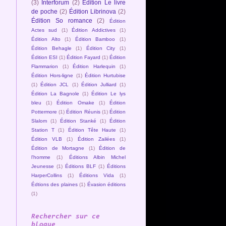
(3)
Interforum
(2)
Édition Le livre
de poche
(2)
Édition Librinova
(2)
Édition So romance
(2)
Édition
Actes sud
(1)
Édition Addictives
(1)
Édition Alto
(1)
Édition Bamboo
(1)
Édition Behagle
(1)
Édition City
(1)
Édition ESI
(1)
Édition Fayard
(1)
Édition
Flammarion
(1)
Édition Harlequin
(1)
Édition Hors-ligne
(1)
Édition Hurtubise
(1)
Édition JCL
(1)
Édition Julliard
(1)
Édition La Bagnole
(1)
Édition Le lys
bleu
(1)
Édition Omake
(1)
Édition
Pottermore
(1)
Édition Réunis
(1)
Édition
Slalom
(1)
Édition Stanké
(1)
Édition
Station T
(1)
Édition Tête Haute
(1)
Édition VLB
(1)
Édition Zailées
(1)
Édition de Mortagne
(1)
Édition de
l'homme
(1)
Éditions Albin Michel
Jeunesse
(1)
Éditions BLF
(1)
Éditions
HarperCollins
(1)
Éditions Vida
(1)
Édtions des plaines
(1)
Évasion éditions
(1)
Rechercher sur ce
blogue